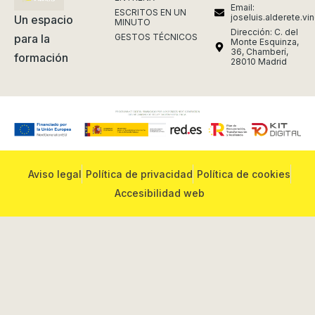
Email:
ESCRITOS EN UN
joseluis.alderete.v
Un espacio
MINUTO
Dirección: C. del
GESTOS TÉCNICOS
para la
Monte Esquinza,
36, Chamberí,
formación
28010 Madrid
Aviso legal
Política de privacidad
Política de cookies
Accesibilidad web