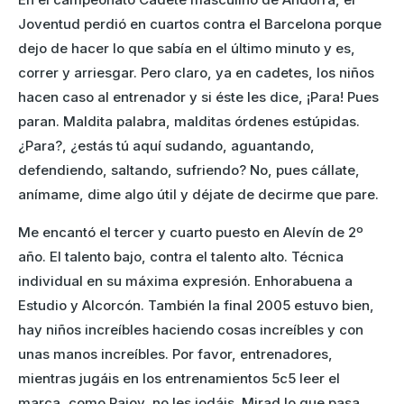
Joventud perdió en cuartos contra el Barcelona porque
dejo de hacer lo que sabía en el último minuto y es,
correr y arriesgar. Pero claro, ya en cadetes, los niños
hacen caso al entrenador y si éste les dice, ¡Para! Pues
paran. Maldita palabra, malditas órdenes estúpidas.
¿Para?, ¿estás tú aquí sudando, aguantando,
defendiendo, saltando, sufriendo? No, pues cállate,
anímame, dime algo útil y déjate de decirme que pare.
Me encantó el tercer y cuarto puesto en Alevín de 2º
año. El talento bajo, contra el talento alto. Técnica
individual en su máxima expresión. Enhorabuena a
Estudio y Alcorcón. También la final 2005 estuvo bien,
hay niños increíbles haciendo cosas increíbles y con
unas manos increíbles. Por favor, entrenadores,
mientras jugáis en los entrenamientos 5c5 leer el
marca, como Rajoy, no les jodáis. Mirad lo que pasa