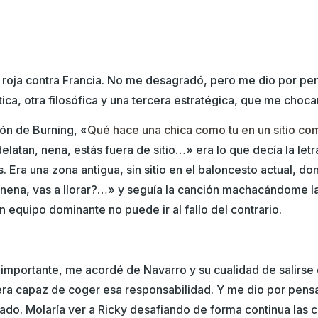
a roja contra Francia. No me desagradó, pero me dio por pe
tica, otra filosófica y una tercera estratégica, que me choca
ión de Burning, «
Qué hace una chica como tu en un sitio co
latan, nena, estás fuera de sitio…» era lo que decía la letr
 Era una zona antigua, sin sitio en el baloncesto actual, do
nena, vas a llorar?…» y seguía la canción machacándome la
n equipo dominante no puede ir al fallo del contrario.
s importante, me acordé de Navarro y su cualidad de salirse
 era capaz de coger esa responsabilidad. Y me dio por pensa
tado. Molaría ver a Ricky desafiando de forma continua las