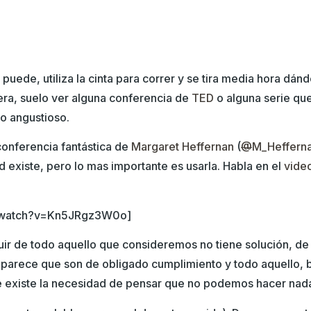
puede, utiliza la cinta para correr y se tira media hora dá
a, suelo ver alguna conferencia de
TED
o alguna serie qu
o angustioso.
onferencia fantástica de
Margaret Heffernan
(
@
M_Heffern
d existe, pero lo mas importante es usarla. Habla en el
vide
m/watch?v=Kn5JRgz3W0o]
r de todo aquello que consideremos no tiene solución, de
 parece que son de obligado cumplimiento y todo aquello, b
e existe la necesidad de pensar que no podemos hacer nada