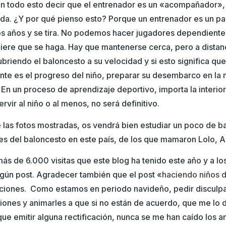
n todo esto decir que el entrenador es un «acompañador»,
da. ¿Y por qué pienso esto? Porque un entrenador es un pañu
s años y se tira. No podemos hacer jugadores dependientes
iere que se haga. Hay que mantenerse cerca, pero a distanc
briendo el baloncesto a su velocidad y si esto significa qu
tante es el progreso del niño, preparar su desembarco en la
. En un proceso de aprendizaje deportivo, importa la interio
rvir al niño o al menos, no será definitivo.
e las fotos mostradas, os vendrá bien estudiar un poco de ba
es del baloncesto en este país, de los que mamaron Lolo, 
ás de 6.000 visitas que este blog ha tenido este año y a lo
gún post. Agradecer también que el post «
haciendo niños 
nciones. Como estamos en periodo navideño, pedir disculpa
ones y animarles a que si no están de acuerdo, que me lo d
ue emitir alguna rectificación, nunca se me han caído los an