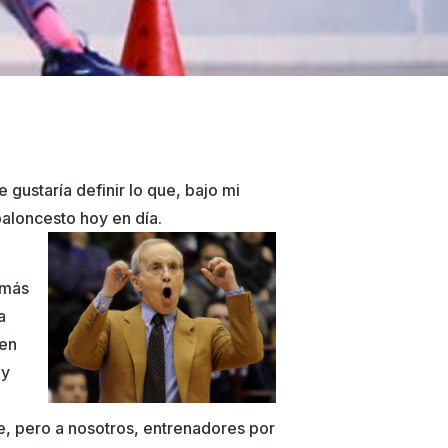
 gustaría definir lo que, bajo mi
baloncesto hoy en día.
i
 más
a
ben
 y
le, pero a nosotros, entrenadores por