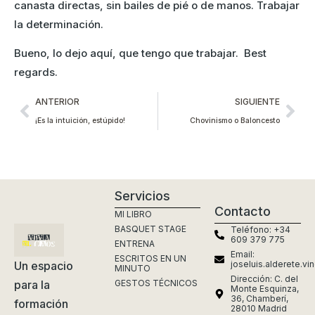
canasta directas, sin bailes de pié o de manos. Trabajar
la determinación.
Bueno, lo dejo aquí, que tengo que trabajar. Best
regards.
ANTERIOR
SIGUIENTE
¡Es la intuición, estúpido!
Chovinismo o Baloncesto
Servicios
Contacto
MI LIBRO
BASQUET STAGE
Teléfono: +34
609 379 775
ENTRENA
Email:
ESCRITOS EN UN
Un espacio
joseluis.alderete.v
MINUTO
Dirección: C. del
para la
GESTOS TÉCNICOS
Monte Esquinza,
36, Chamberí,
formación
28010 Madrid