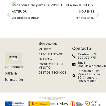
ANTERIOR
SIGUIENTE
Los espacios se buscan.
¿54 o 55 años?
Servicios
Contacto
MI LIBRO
BASQUET STAGE
Teléfono: +34
609 379 775
ENTRENA
Email:
ESCRITOS EN UN
joseluis.alderete.v
Un espacio
MINUTO
Dirección: C. del
GESTOS TÉCNICOS
para la
Monte Esquinza,
36, Chamberí,
formación
28010 Madrid